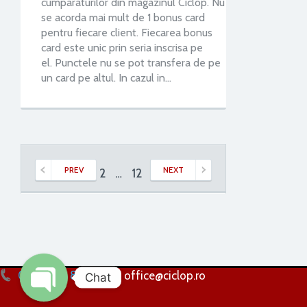
cumparaturilor din magazinul Ciclop. Nu
se acorda mai mult de 1 bonus card
pentru fiecare client. Fiecarea bonus
card este unic prin seria inscrisa pe
el. Punctele nu se pot transfera de pe
un card pe altul. In cazul in…
PREV
NEXT
1
2
…
12
13
0256 224 838
office@ciclop.ro
Chat