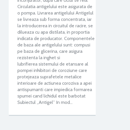
inconjurator, dupa care ciclul se reia.
Circulatia antigelului este asigurata de
o pompa. Livrarea antigelului Antigelul
se livreaza sub forma concentrata, iar
la introducerea in circuitul de racire, se
dilueaza cu apa distilata, in proportia
indicata de producator. Componentele
de baza ale antigelului sunt: compusi
pe baza de glicerina, care asigura
rezistenta la inghet si
lubrifierea sistemului de etansare al
pompei inhibitori de coroziune care
protejeaza suprafetele metalice
interioare de actiunea coroziva a apei
antispumanti care impiedica formarea
spumei cand lichidul este barbotat
Subiectul „Antigel” In mod…