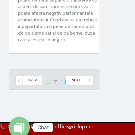
aspect de sare, care este coroziva si
poate afecta negativ performantele
acumulatorului. Cand apare, ea trebuie
indepartata cu o perie de sarma, atat
de pe cleme cat si de pe borne, dupa
care acestea se ung cu…
PREV
NEXT
1
2
…
11
12
13
0256 224 838
office@ciclop.ro
Chat