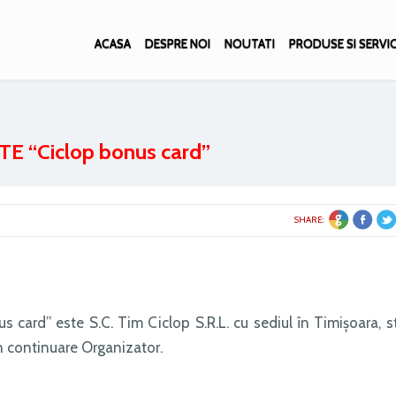
ACASA
DESPRE NOI
NOUTATI
PRODUSE SI SERVIC
“Ciclop bonus card”
E +1
FACEBOOK
TWITTER
SHARE:
card” este S.C. Tim Ciclop S.R.L. cu sediul în Timişoara, st
 în continuare Organizator.