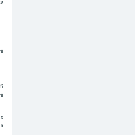
ta
ii
fi
ii
de
ia