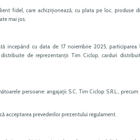
lient fidel, care achiziționează, cu plata pe loc, produse d
ate mai jos.
tă incepând cu data de 17 noiembrie 2025, participarea 
stribuite de reprezentanţii Tim Ciclop, carduri distribui
toarele persoane: angajaţii S.C. Tim Ciclop S.R.L., precum 
că acceptarea prevederilor prezentului regulament.