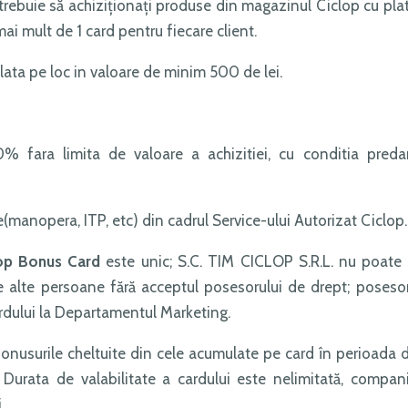
 trebuie să achiziţionaţi produse din magazinul Ciclop cu pla
ai mult de 1 card pentru fiecare client.
lata pe loc in valoare de minim 500 de lei.
 fara limita de valoare a achizitiei, cu conditia predar
e(manopera, ITP, etc) din cadrul Service-ului Autorizat Ciclop.
op Bonus Card
este unic; S.C. TIM CICLOP S.R.L. nu poate 
tre alte persoane fără acceptul posesorului de drept; posesor
cardului la Departamentul Marketing.
onusurile cheltuite din cele acumulate pe card în perioada 
; Durata de valabilitate a cardului este nelimitată, compan
.