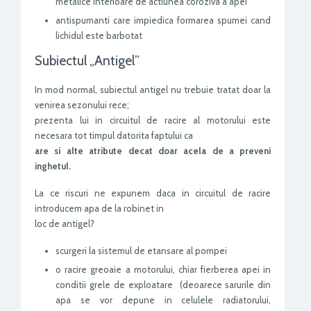
metalice interioare de actiunea coroziva a apei
antispumanti care impiedica formarea spumei cand
lichidul este barbotat
Subiectul „Antigel”
In mod normal, subiectul antigel nu trebuie tratat doar la
venirea sezonului rece;
prezenta lui in circuitul de racire al motorului este
necesara tot timpul datorita faptului ca
are si alte atribute decat doar acela de a preveni
inghetul.
La ce riscuri ne expunem daca in circuitul de racire
introducem apa de la robinet in
loc de antigel?
scurgeri la sistemul de etansare al pompei
o racire greoaie a motorului, chiar fierberea apei in
conditii grele de exploatare (deoarece sarurile din
apa se vor depune in celulele radiatorului,