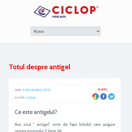
Totul despre antigel
4 decembrie 2012
SHARE:
DATA:
ER
Ciclop
AUTOR:
Ce este antigelul?
Asa zisul “ antigel”, este de fapt lichidul care asigura
racirea motorului. E bine de