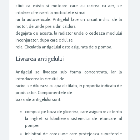
stiut ca exista si motoare care au racirea cu aer, se
intalnesc frecvent la motocilete si mai
rar la autovehicule. Antigelul face un circuit inchis: de la
motor, de unde preia din caldura
degajata de acesta, la radiator unde o cedeaza mediului
inconjurator, dupa care ciclul se
reia. Circulatia antigelului este asigurata de o pompa.
Livrarea antigelului
Antigelul se livreaza sub forma concentrata, iar la
introducerea in circuitul de
racire, se dilueaza cu apa distilata, in proportia indicata de
producator. Componentele de
baza ale antigelului sunt:
compusi pe baza de glicerina, care asigura rezistenta
la inghet si lubrifierea sistemului de etansare al
pompei
inhibitori de coroziune care protejeaza suprafetele