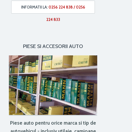
INFORMATII LA:
0256 224 838 / 0256
224 833
PIESE SI ACCESORII AUTO
Piese auto pentru orice marca si tip de
autovehicul - inclusiv utilaje, camioane