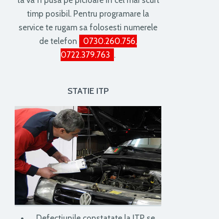
timp posibil. Pentru programare la
service te rugam sa folosesti numerele
de telefon
0730.260.756,
0722.379.763
.
STATIE ITP
Defectiunile constatate la ITP se