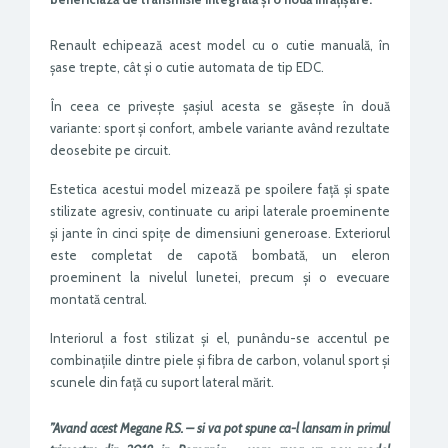
Renault echipează acest model cu o cutie manuală, în
șase trepte, cât și o cutie automata de tip EDC.
În ceea ce privește șașiul acesta se găsește în două
variante: sport și confort, ambele variante având rezultate
deosebite pe circuit.
Estetica acestui model mizează pe spoilere față și spate
stilizate agresiv, continuate cu aripi laterale proeminente
și jante în cinci spițe de dimensiuni generoase. Exteriorul
este completat de capotă bombată, un eleron
proeminent la nivelul lunetei, precum și o evecuare
montată central.
Interiorul a fost stilizat și el, punându-se accentul pe
combinațiile dintre piele și fibra de carbon, volanul sport și
scunele din față cu suport lateral mărit.
”Avand acest Megane R.S. – si va pot spune ca-l lansam in primul