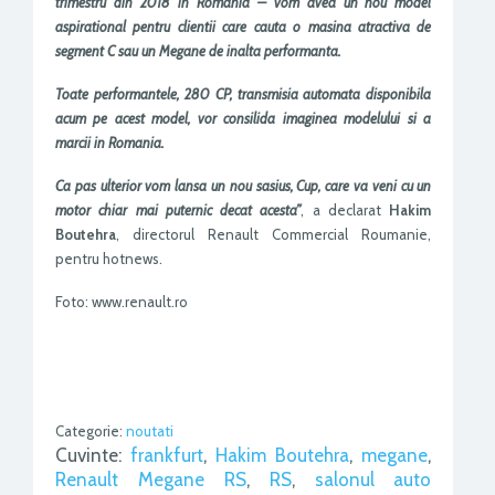
trimestru din 2018 in Romania – vom avea un nou model
aspirational pentru clientii care cauta o masina atractiva de
segment C sau un Megane de inalta performanta.
Toate performantele, 280 CP, transmisia automata disponibila
acum pe acest model, vor consilida imaginea modelului si a
marcii in Romania.
Ca pas ulterior vom lansa un nou sasius, Cup, care va veni cu un
motor chiar mai puternic decat acesta”
, a declarat
Hakim
Boutehra
, directorul Renault Commercial Roumanie,
pentru hotnews.
Foto: www.renault.ro
Categorie:
noutati
Cuvinte:
frankfurt
,
Hakim Boutehra
,
megane
,
Renault Megane RS
,
RS
,
salonul auto