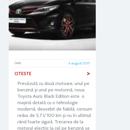
6 august 2017
DATA:
>
CITESTE
Prevăzută cu două motoare, unul pe
benzină și unul pe motorină, noua
Toyota Auris Black Edition este o
mașină dotată cu o tehnologie
modernă, deosebit de fiabilă, consum
redus de 5,7 l/ 100 km și nu în ultimul
rând foarte sigură. Trecerea de la
motorul electric la cel pe benzină se