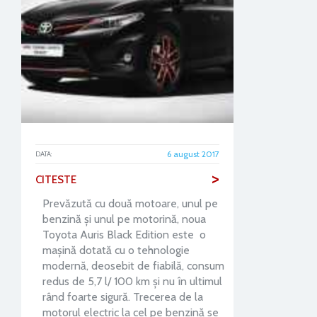
6 august 2017
DATA:
>
CITESTE
Prevăzută cu două motoare, unul pe
benzină și unul pe motorină, noua
Toyota Auris Black Edition este o
mașină dotată cu o tehnologie
modernă, deosebit de fiabilă, consum
redus de 5,7 l/ 100 km și nu în ultimul
rând foarte sigură. Trecerea de la
motorul electric la cel pe benzină se