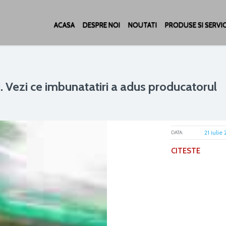
ACASA
DESPRE NOI
NOUTATI
PRODUSE SI SERVIC
. Vezi ce imbunatatiri a adus producatorul
21 iulie
DATA:
CITESTE