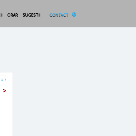
II
ORAR
SUGESTII
CONTACT
 2017
>