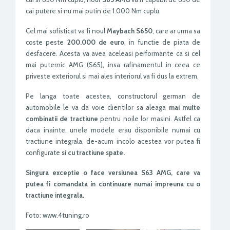
cai putere si nu mai putin de 1.000 Nm cuplu.
Cel mai sofisticat va fi noul
Maybach S650
, care ar urma sa
coste peste
200.000 de euro
, in functie de piata de
desfacere. Acesta va avea aceleasi performante ca si cel
mai puternic AMG (S65), insa rafinamentul in ceea ce
priveste exteriorul si mai ales interiorul va fi dus la extrem.
Pe langa toate acestea, constructorul german de
automobile le va da voie clientilor sa aleaga
mai multe
combinatii de tractiune
pentru noile lor masini. Astfel ca
daca inainte, unele modele erau disponibile numai cu
tractiune integrala, de-acum incolo acestea vor putea fi
configurate
si cu tractiune spate.
Singura exceptie o face versiunea S63 AMG, care va
putea fi comandata in continuare numai impreuna cu o
tractiune integrala.
Foto: www.4tuning.ro