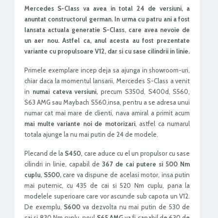
Mercedes S-Class va avea in total 24 de versiuni, a
anuntat constructorul german. In urma cu patru ani a fost
lansata actuala generatie S-Class, care avea nevoie de
un aer nou. Astfel ca, anul acesta au fost prezentate
variante cu propulsoare V12, dar si cu sase cilindrii in linie.
Primele exemplare incep deja sa ajunga in showroom-uri,
chiar daca la momentul lansarii, Mercedes S-Class a venit
in
numai cateva versiuni,
precum S350d, S400d, S560,
S63 AMG sau Maybach S560,insa, pentru a se adresa unui
numar cat mai mare de clienti, nava amiral a primit acum
mai multe variante noi de motorizari
, astfel ca numarul
totala ajunge la nu mai putin de 24 de modele.
Plecand de la
S450,
care aduce cu el un propulsor cu sase
cilindri in linie, capabil de
367 de cai putere si 500 Nm
cuplu, S500,
care va dispune de acelasi motor, insa putin
mai puternic, cu 435 de cai si 520 Nm cuplu, pana la
modelele superioare care vor ascunde sub capota un V12.
De exemplu,
S600
va dezvolta nu mai putin de 530 de
cai si 830 Nm cuplu, noul
S65 AMG
va fi capabil de 630 de