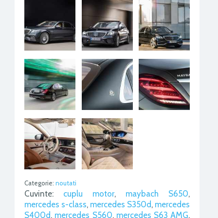
Categorie:
noutati
Cuvinte:
cuplu motor
,
maybach S650
,
mercedes s-class
,
mercedes S350d
,
mercedes
S400d
,
mercedes S560
,
mercedes S63 AMG
,