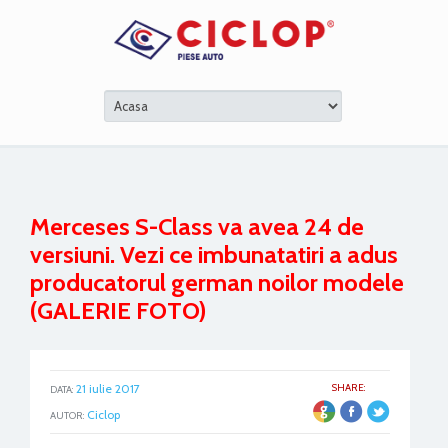
Merceses S-Class va avea 24 de
versiuni. Vezi ce imbunatatiri a adus
producatorul german noilor modele
(GALERIE FOTO)
21 iulie 2017
SHARE:
DATA:
ER
Ciclop
AUTOR: