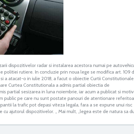
arii dispozitivelor radar si instalarea acestora numai pe autovehic
e politiei rutiere. In concluzie prin noua lege se modifica art. 109 
 a atacat-o in iulie 2018, a facut o obiectie Curtii Constitutionale
mare Curtea Constitutionala a admis partial obiectia de
s partial sesizarea in luna noiembrie, iar acum a publicat si motiv
 public pe care nu sunt postate panouri de atentionare referitoa
antii la trafic pot depasi viteza legala, fara a se expune unui risc
e cu ajutorul dispozitivelor. „ Mai mult, „legea este de natura sa d