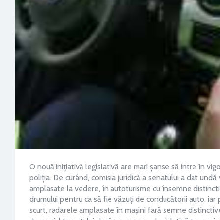
O nouă inițiativă legislativă are mari șanse să intre în v
poliția. De curând, comisia juridică a senatului a dat undă 
amplasate la vedere, în autoturisme cu însemne distinctive
drumului pentru ca să fie văzuți de conducătorii auto, iar 
scurt, radarele amplasate în mașini fară semne distinctive, 