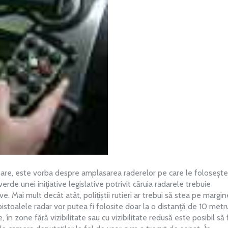
igoare, este vorba despre amplasarea raderelor pe care le folosește
verde unei inițiative legislative potrivit căruia radarele trebuie
. Mai mult decât atât, polițiștii rutieri ar trebui să stea pe margi
pistoalele radar vor putea fi folosite doar la o distanță de 10 metr
în zone fără vizibilitate sau cu vizibilitate redusă este posibil să 