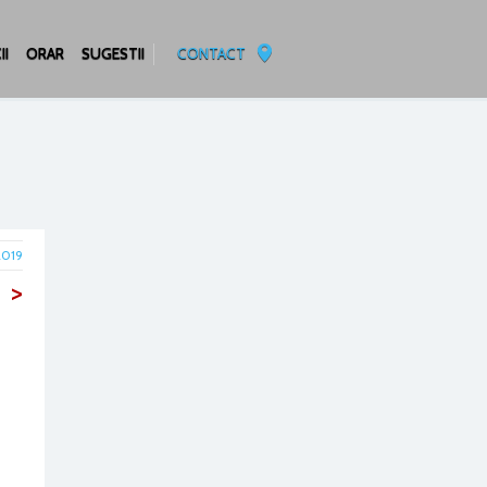
II
ORAR
SUGESTII
CONTACT
2019
>