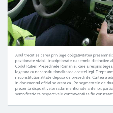
Anul trecut se cerea prin lege obligativitatea presemnaliz
pozitionate vizibil, inscriptionate cu semnle distinctive al
Codul Rutier. Presedinele Romaniei, care a respins legea si
legatura cu neconstitutionalitatea acestei legi. Drept ur
neconstitutionalitate depusa de presedinte. Curtea a admi
In documentul oficial se arata ca „Pe segmentele de drum
prezenta dispozitivelor radar mentionate anterior, particip
semnificativ ca respectivele contraventii sa fie constatat