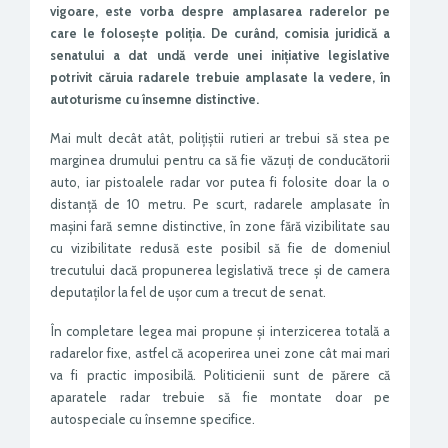
vigoare, este vorba despre amplasarea raderelor pe
care le folosește poliția. De curând, comisia juridică a
senatului a dat undă verde unei inițiative legislative
potrivit căruia radarele trebuie amplasate la vedere, în
autoturisme cu însemne distinctive.
Mai mult decât atât, polițiștii rutieri ar trebui să stea pe
marginea drumului pentru ca să fie văzuți de conducătorii
auto, iar pistoalele radar vor putea fi folosite doar la o
distanță de 10 metru. Pe scurt, radarele amplasate în
mașini fară semne distinctive, în zone fără vizibilitate sau
cu vizibilitate redusă este posibil să fie de domeniul
trecutului dacă propunerea legislativă trece și de camera
deputaților la fel de ușor cum a trecut de senat.
În completare legea mai propune și interzicerea totală a
radarelor fixe, astfel că acoperirea unei zone cât mai mari
va fi practic imposibilă. Politicienii sunt de părere că
aparatele radar trebuie să fie montate doar pe
autospeciale cu însemne specifice.