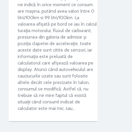
ne indică în orice moment ce consum
are maşina, putând avea valori între 0
litri/100km si 99 litri/100km. La
valoarea afişată pe bord se iau în calcul
turaţia motorului, fluxul de carburant,
presiunea din galeria de admisie şi
poziţia clapetei de acceleraţie, toate
aceste date sunt citite de senzori, iar
informaţia este preluată de
calculatorul care afişează valoarea pe
display. Atunci când autovehiculul are
cauciucurile uzate sau sunt folosite
altele decât cele precizate în talon,
consumul se modifică. Astfel că, nu
trebuie să ne mire faptul că există
situaţii când consuml indicat de
calculator este mai mic, sau…