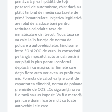
primăvară și va fi plătită de toți
posesorii de autoturisme, chiar dacă au
plătit timbrul de mediu sau taxele de
primă înmatriculare. Inițiativa legislativă
are rolul de a aduce bani pentru
retituirea celorlalte taxe de
înmatriculare din trecut. Noua taxa se
va calcula în funcție de norma de
poluare a autovehiculelor, fiind sume
între 50 și 200 de euro. În consecință
pe lângă impozitul auto anual românii
vor plătii în plus pentru confortul
deplasării cu mașina, iar firmele care
dețin flote auto vor avea un profit mai
mic. Formula de calcul va ține cont de
capacitatea cilindrică, norma de poluare
și emisiile de CO2. „Cu siguranță nu va
fi o taxă sau un impozit. Va fi o metodă
prin care dorim foarte mult ca toate
autovehiculele care…