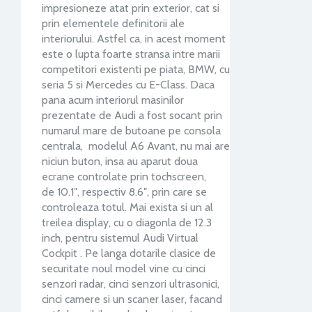
impresioneze atat prin exterior, cat si
prin elementele definitorii ale
interiorului. Astfel ca, in acest moment
este o lupta foarte stransa intre marii
competitori existenti pe piata, BMW, cu
seria 5 si Mercedes cu E-Class. Daca
pana acum interiorul masinilor
prezentate de Audi a fost socant prin
numarul mare de butoane pe consola
centrala, modelul A6 Avant, nu mai are
niciun buton, insa au aparut doua
ecrane controlate prin tochscreen,
de 10.1″, respectiv 8.6″, prin care se
controleaza totul. Mai exista si un al
treilea display, cu o diagonla de 12.3
inch, pentru sistemul Audi Virtual
Cockpit . Pe langa dotarile clasice de
securitate noul model vine cu cinci
senzori radar, cinci senzori ultrasonici,
cinci camere si un scaner laser, facand