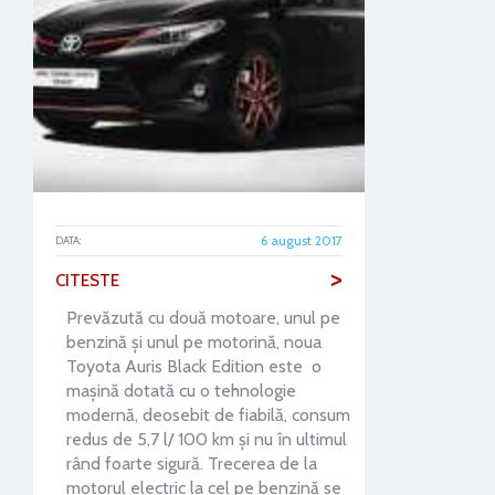
6 august 2017
DATA:
>
CITESTE
Prevăzută cu două motoare, unul pe
benzină și unul pe motorină, noua
Toyota Auris Black Edition este o
mașină dotată cu o tehnologie
modernă, deosebit de fiabilă, consum
redus de 5,7 l/ 100 km și nu în ultimul
rând foarte sigură. Trecerea de la
motorul electric la cel pe benzină se