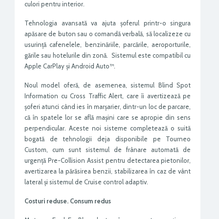
culori pentru interior.
Tehnologia avansată va ajuta șoferul printr-o singura
apăsare de buton sau o comandă verbală, să localizeze cu
usurință cafenelele, benzinăriile, parcările, aeroporturile,
gările sau hotelurile din zonă. Sistemul este compatibil cu
Apple CarPlay și Android Auto™.
Noul model oferă, de asemenea, sistemul Blind Spot
Information cu Cross Traffic Alert, care îi avertizează pe
șoferi atunci când ies în marșarier, dintr-un loc de parcare,
că în spatele lor se află mașini care se apropie din sens
perpendicular. Aceste noi sisteme completează o suită
bogată de tehnologii deja disponibile pe Tourneo
Custom, cum sunt sistemul de frânare automată de
urgență Pre-Collision Assist pentru detectarea pietonilor,
avertizarea la părăsirea benzii, stabilizarea în caz de vânt
lateral și sistemul de Cruise control adaptiv.
Costuri reduse. Consum redus