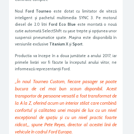
Noul
Ford Tourneo
este dotat cu limitator de viteză
inteligent și pachetul multimedia SYNC 3. Pe motorul
diesel de 2.0 litri
Ford Eco Blue
este montată o nouă
cutie automată SelectShift cu șase trepte și opțiunea unor
suspensii pneumatice spate. Mașina este disponibilă în
versiunile exclusive
Titanium X
și
Sport
.
Productia va începe în a doua jumătate a anului 2017, iar
primele livrări vor fi făcute la începutul anului viitor, ne
informează reprezentanții Ford.
„
În noul Tourneo Custom, fiecare pasager se poate
bucura de cel mai bun scaun disponibil. Acest
transportor de persoane versatil a fost transformat de
la A la Z, oferind acum un interior stilat care combină
confortul și calitatea unei mașini de lux cu un nivel
excepțional de spațiu și cu un nivel practic foarte
ridicat
„, spune Pete Reyes, director al acestei linii de
vehicule în cadrul Ford Europa.