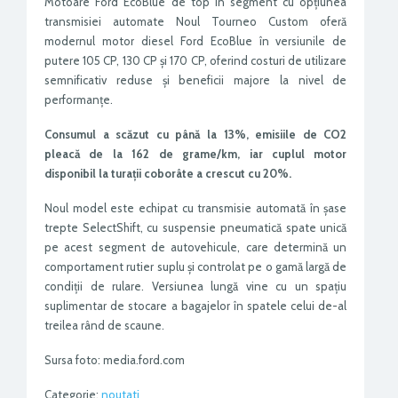
Motoare Ford EcoBlue de top în segment cu opțiunea
transmisiei automate Noul Tourneo Custom oferă
modernul motor diesel Ford EcoBlue în versiunile de
putere 105 CP, 130 CP și 170 CP, oferind costuri de utilizare
semnificativ reduse și beneficii majore la nivel de
performanțe.
Consumul a scăzut cu până la 13%, emisiile de CO2
pleacă de la 162 de grame/km, iar cuplul motor
disponibil la turații coborâte a crescut cu 20%.
Noul model este echipat cu transmisie automată în șase
trepte SelectShift, cu suspensie pneumatică spate unică
pe acest segment de autovehicule, care determină un
comportament rutier suplu și controlat pe o gamă largă de
condiții de rulare. Versiunea lungă vine cu un spațiu
suplimentar de stocare a bagajelor în spatele celui de-al
treilea rând de scaune.
Sursa foto: media.ford.com
Categorie:
noutati