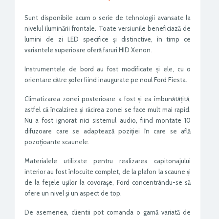
Sunt disponibile acum o serie de tehnologii avansate la
nivelul iluminării frontale. Toate versiunile beneficiază de
lumini de zi LED specifice și distinctive, în timp ce
variantele superioare oferă faruri HID Xenon.
Instrumentele de bord au fost modificate și ele, cu o
orientare către șofer fiind inaugurate pe noul Ford Fiesta.
Climatizarea zonei posterioare a fost și ea îmbunătățită,
astfel că încalzirea și răcirea zonei se face mult mai rapid.
Nu a fost ignorat nici sistemul audio, fiind montate 10
difuzoare care se adaptează poziției în care se află
pozoțioante scaunele.
Materialele utilizate pentru realizarea capitonajului
interior au fost înlocuite complet, de la plafon la scaune și
de la fețele ușilor la covorașe, Ford concentrându-se să
ofere un nivel și un aspect de top.
De asemenea, clientii pot comanda o gamă variată de