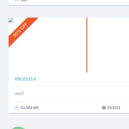
1 KM
30% OFF
PRODUS 4
test3
50,584 KM
01/2013