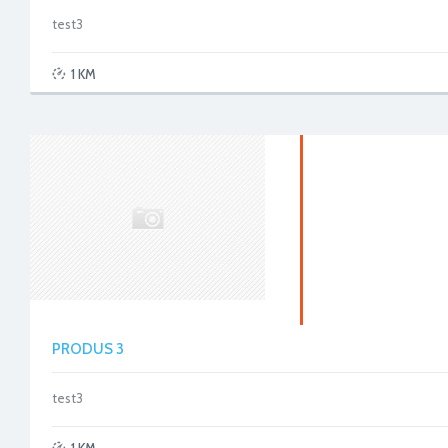
test3
1 KM
PRODUS 3
test3