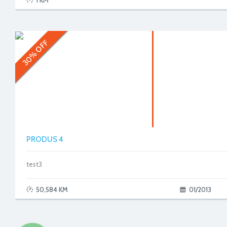
1 KM
30% OFF
PRODUS 4
test3
50,584 KM
01/2013