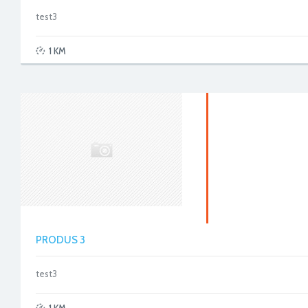
test3
1 KM
PRODUS 3
test3