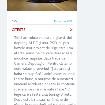
29 martie 2019
DATA:
>
CITESTE
Titlul articolului nu este o glumă, doi
deputați ALDE și unul PSD, au pus
bazele unui proiect de lege care îi va
afecta serios pe cei care doresc să își
modifice mașinile, dacă trece de
Camera Deputaților. Pentru că la noi
este valabil proverbul ”Țara arde și
baba se piaptănă”, adică avem drumuri
foarte bune, o mulțime de autostrăzi,
numărul accidentelor este în continuă
scădere, ce s-ar mai putea face?! O
lege care să interzică tuning-ul auto.
Daca este bine sau nu rămâne de
văzut. În consecință, cei trei deputați au