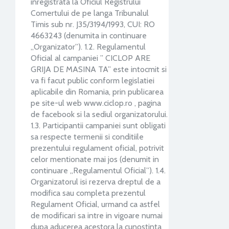
inregistrata la Oficiul Registrului
Comertului de pe langa Tribunalul
Timis sub nr. J35/3194/1993, CUI: RO
4663243 (denumita in continuare
„Organizator”). 1.2. Regulamentul
Oficial al campaniei ” CICLOP ARE
GRIJA DE MASINA TA” este intocmit si
va fi facut public conform legislatiei
aplicabile din Romania, prin publicarea
pe site-ul web www.ciclop.ro , pagina
de facebook si la sediul organizatorului.
1.3. Participantii campaniei sunt obligati
sa respecte termenii si conditiile
prezentului regulament oficial, potrivit
celor mentionate mai jos (denumit in
continuare „Regulamentul Oficial”). 1.4.
Organizatorul isi rezerva dreptul de a
modifica sau completa prezentul
Regulament Oficial, urmand ca astfel
de modificari sa intre in vigoare numai
dupa aducerea acestora la cunostinta