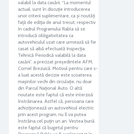
valabil la data casării. “La momentul
actual, sunt în discuție introducerea
unor criterii suplimentare, ca și noutăți
față de ediția de anul trecut, respectiv
în cadrul Programului Rabla să se
introducă obligativitatea ca
autovehiculul uzat care urmează să fie
casat să aibă efectuată Inspecția
Tehnică Periodică valabilă la data
casării”, a precizat președintele AFM,
Cornel Brezuică. Motivul pentru care s-
a luat acestă decizie este scoaterea
mașinilor vechi din circulație, nu doar
din Parcul Național Auto. O altă
noutate este faptul că este interzisă
înstrăinarea. Astfel că, persoana care
achiziționează un autovehicul electric
prin acest program, nu îl va putea
înstrăina cel puțin un an. Vestea bună
este faptul că bugetul pentru