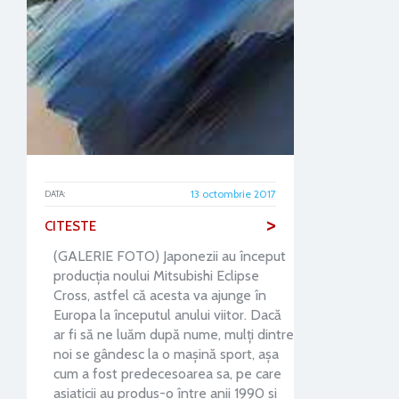
13 octombrie 2017
DATA:
>
CITESTE
(GALERIE FOTO) Japonezii au început
producţia noului Mitsubishi Eclipse
Cross, astfel că acesta va ajunge în
Europa la începutul anului viitor. Dacă
ar fi să ne luăm după nume, mulţi dintre
noi se gândesc la o maşină sport, aşa
cum a fost predecesoarea sa, pe care
asiaticii au produs-o între anii 1990 si