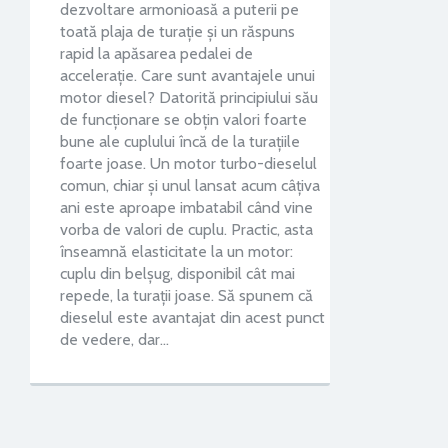
dezvoltare armonioasă a puterii pe
toată plaja de turaţie şi un răspuns
rapid la apăsarea pedalei de
acceleraţie. Care sunt avantajele unui
motor diesel? Datorită principiului său
de funcționare se obțin valori foarte
bune ale cuplului încă de la turațiile
foarte joase. Un motor turbo-dieselul
comun, chiar şi unul lansat acum câţiva
ani este aproape imbatabil când vine
vorba de valori de cuplu. Practic, asta
înseamnă elasticitate la un motor:
cuplu din belşug, disponibil cât mai
repede, la turaţii joase. Să spunem că
dieselul este avantajat din acest punct
de vedere, dar…