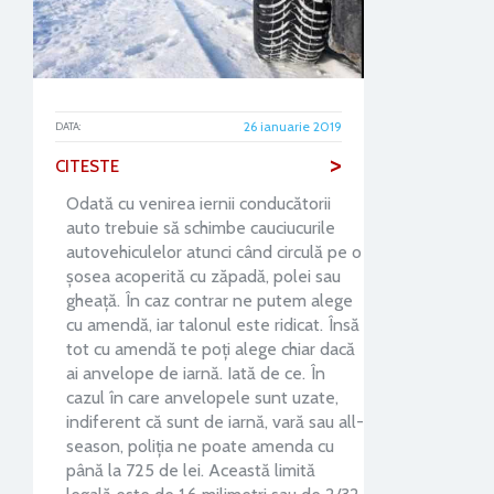
26 ianuarie 2019
DATA:
>
CITESTE
Odată cu venirea iernii conducătorii
auto trebuie să schimbe cauciucurile
autovehiculelor atunci când circulă pe o
șosea acoperită cu zăpadă, polei sau
gheață. În caz contrar ne putem alege
cu amendă, iar talonul este ridicat. Însă
tot cu amendă te poți alege chiar dacă
ai anvelope de iarnă. Iată de ce. În
cazul în care anvelopele sunt uzate,
indiferent că sunt de iarnă, vară sau all-
season, poliția ne poate amenda cu
până la 725 de lei. Această limită