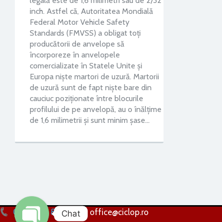
legală este de 1,6 milimetri sau de 2/32
inch. Astfel că, Autoritatea Mondială
Federal Motor Vehicle Safety
Standards (FMVSS) a obligat toți
producătorii de anvelope să
încorporeze în anvelopele
comercializate în Statele Unite și
Europa niște martori de uzură. Martorii
de uzură sunt de fapt niște bare din
cauciuc poziționate între blocurile
profilului de pe anvelopă, au o înălțime
de 1,6 milimetrii și sunt minim șase…
0256 224 838
office@ciclop.ro
Chat