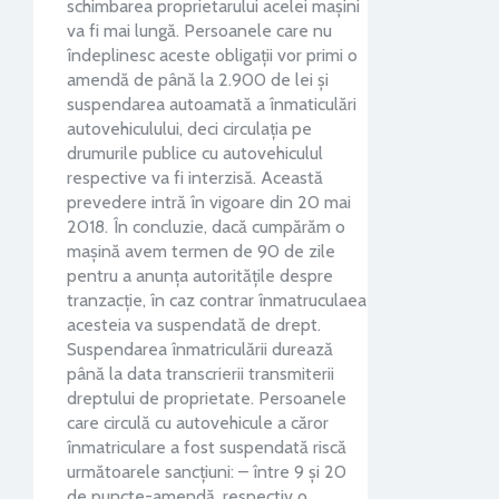
schimbarea proprietarului acelei maşini
va fi mai lungă. Persoanele care nu
îndeplinesc aceste obligații vor primi o
amendă de până la 2.900 de lei și
suspendarea autoamată a înmaticulări
autovehiculului, deci circulația pe
drumurile publice cu autovehiculul
respective va fi interzisă. Această
prevedere intră în vigoare din 20 mai
2018. În concluzie, dacă cumpărăm o
mașină avem termen de 90 de zile
pentru a anunța autoritățile despre
tranzacție, în caz contrar înmatruculaea
acesteia va suspendată de drept.
Suspendarea înmatriculării durează
până la data transcrierii transmiterii
dreptului de proprietate. Persoanele
care circulă cu autovehicule a căror
înmatriculare a fost suspendată riscă
următoarele sancţiuni: – între 9 şi 20
de puncte-amendă, respectiv o