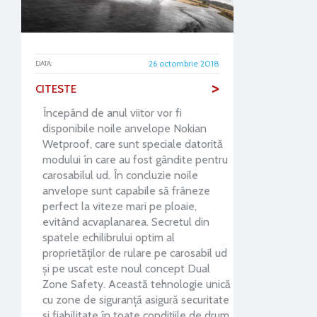
26 octombrie 2018
DATA:
>
CITESTE
Începând de anul viitor vor fi
disponibile noile anvelope Nokian
Wetproof, care sunt speciale datorită
modului în care au fost gândite pentru
carosabilul ud. În concluzie noile
anvelope sunt capabile să frâneze
perfect la viteze mari pe ploaie,
evitând acvaplanarea. Secretul din
spatele echilibrului optim al
proprietăților de rulare pe carosabil ud
şi pe uscat este noul concept Dual
Zone Safety. Această tehnologie unică
cu zone de siguranţă asigură securitate
şi fiabilitate în toate condiţiile de drum,