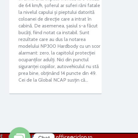
de 64 km/h, șoferul ar suferi răni fatale
la nivelul capului și pieptului datorită
coloanei de direcție care a intrat în
cabină. De asemenea, șasiul s-a făcut
bucăți, fiind notat ca instabil. Sunt
rezultate care au dus la notarea
modelului NP300 Hardbody cu un scor
alarmant: zero, la capitolul protecției
ocupanților adulți. Nici din punctul
siguranței copiilor, autovehiculul nu stă
prea bine, obținând 14 puncte din 49.
Cei de la Global NCAP susțin că…
0256 224 838
office@ciclop.ro
Chat