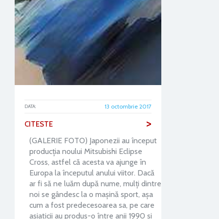
13 octombrie 2017
DATA:
>
CITESTE
(GALERIE FOTO) Japonezii au început
producţia noului Mitsubishi Eclipse
Cross, astfel că acesta va ajunge în
Europa la începutul anului viitor. Dacă
ar fi să ne luăm după nume, mulţi dintre
noi se gândesc la o maşină sport, aşa
cum a fost predecesoarea sa, pe care
asiaticii au produs-o între anii 1990 si