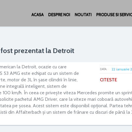
ACASA
DESPRE NOI
NOUTATI
PRODUSE SI SERVIC
st prezentat la Detroit
merican la Detroit, ocazie cu care
22 ianuarie 
DATA:
S 53 AMG este echipat cu un sistem de
, motor de 3L în șase cilindrii în linie,
CITESTE
une integrală inteligent, sistem de
nge 100 km/h. În ceea ce privește viteza Mercedes promite un sprin
 solicite pachetul AMG Driver, care la viteze mari coboară autovehi
litatea pe șosea. Acest sistem este disponibil opțional. Partea teh
tii din Affalterbach și un sistem de frânare cu discuri de până la