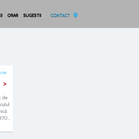
II
ORAR
SUGESTII
CONTACT
2018
>
t de
culul
nică
 370…