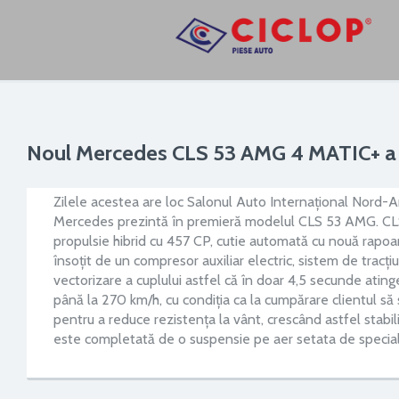
Noul Mercedes CLS 53 AMG 4 MATIC+ a fo
Zilele acestea are loc Salonul Auto Internațional Nord-A
Mercedes prezintă în premieră modelul CLS 53 AMG. CL
propulsie hibrid cu 457 CP, cutie automată cu nouă rapoarte
însoțit de un compresor auxiliar electric, sistem de tracți
vectorizare a cuplului astfel că în doar 4,5 secunde ati
până la 270 km/h, cu condiția ca la cumpărare clientul să
pentru a reduce rezistența la vânt, crescând astfel stabi
este completată de o suspensie pe aer setata de specialis