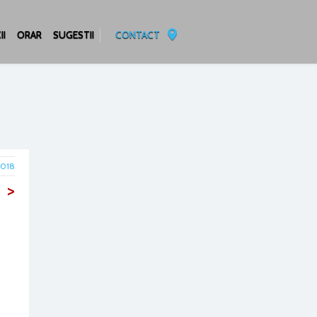
II
ORAR
SUGESTII
CONTACT
2018
>