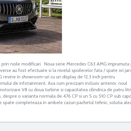
e prin noile modificari. Noua serie Mercedes C63 AMG imprumuta g
se au fost efectuate si la nivelul spoilerelor fata / spate ori jan
G revine in showroom-uri cu un display de 12.3 inch pentru
temului de infotainment. Asa cum precizam inclusiv anterior, noul
orizare V8 cu doua turbine si capacitatea cilindrica de patru litri
is, despre o varianta normala de 476 CP si un S cu 510 CP sub cap
e spate completeaza in ambele cazuri pachetul tehnic, solutia ale