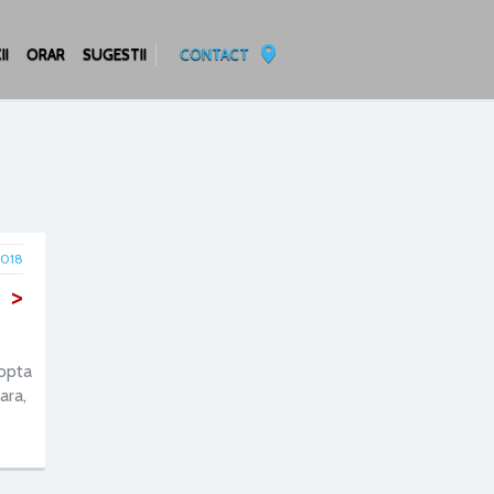
II
ORAR
SUGESTII
CONTACT
2018
>
 opta
ara,