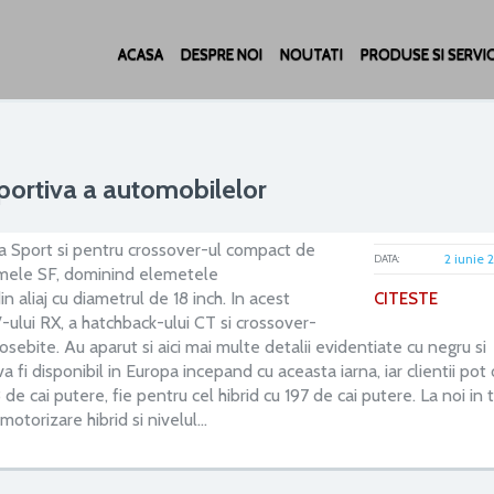
ACASA
DESPRE NOI
NOUTATI
PRODUSE SI SERVIC
sportiva a automobilelor
a Sport si pentru crossover-ul compact de
2 iunie 
DATA:
ilmele SF, dominind elemetele
n aliaj cu diametrul de 18 inch. In acest
CITESTE
V-ului RX, a hatchback-ului CT si crossover-
osebite. Au aparut si aici mai multe detalii evidentiate cu negru si
 fi disponibil in Europa incepand cu aceasta iarna, iar clientii pot
de cai putere, fie pentru cel hibrid cu 197 de cai putere. La noi in t
otorizare hibrid si nivelul…