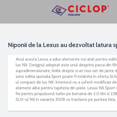
Niponii de la Lexus au dezvoltat latura 
Anul acesta Lexus a adus elemente noi atat pentru editi
lux NX. Designul adoptat este unul desprins parca din f
supradimensionate, liniile drepte si un nou set de jante di
sens editia speciala Sport poate fi intalnita in oferta SU
ul compact de lux NX. Interiorul nu a suferit modificari de
elemete albe pentru tapiteria din piele. Lexus NX Sport va
fie pentru propulsorul turbo pe benzina de 2.0 litri si 238 
SUV-ul NX in varianta 300h cu tractiune pe puntea fata, m