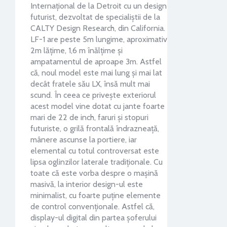
Internațional de la Detroit cu un design
futurist, dezvoltat de specialiștii de la
CALTY Design Research, din California.
LF-1 are peste 5m lungime, aproximativ
2m lățime, 1,6 m înălțime și
ampatamentul de aproape 3m. Astfel
că, noul model este mai lung și mai lat
decât fratele său LX, însă mult mai
scund. În ceea ce privește exteriorul
acest model vine dotat cu jante foarte
mari de 22 de inch, faruri și stopuri
futuriste, o grilă frontală îndrazneață,
mânere ascunse la portiere, iar
elemental cu totul controversat este
lipsa oglinzilor laterale tradiționale. Cu
toate că este vorba despre o mașină
masivă, la interior design-ul este
minimalist, cu foarte puține elemente
de control convenționale. Astfel că,
display-ul digital din partea șoferului