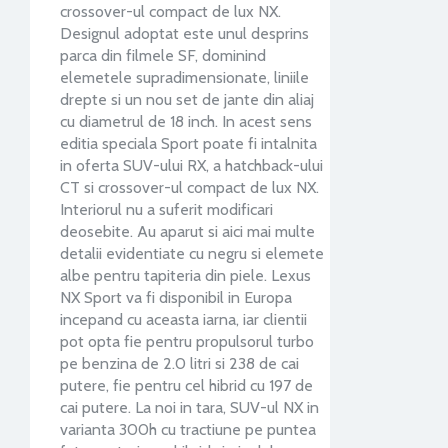
crossover-ul compact de lux NX.
Designul adoptat este unul desprins
parca din filmele SF, dominind
elemetele supradimensionate, liniile
drepte si un nou set de jante din aliaj
cu diametrul de 18 inch. In acest sens
editia speciala Sport poate fi intalnita
in oferta SUV-ului RX, a hatchback-ului
CT si crossover-ul compact de lux NX.
Interiorul nu a suferit modificari
deosebite. Au aparut si aici mai multe
detalii evidentiate cu negru si elemete
albe pentru tapiteria din piele. Lexus
NX Sport va fi disponibil in Europa
incepand cu aceasta iarna, iar clientii
pot opta fie pentru propulsorul turbo
pe benzina de 2.0 litri si 238 de cai
putere, fie pentru cel hibrid cu 197 de
cai putere. La noi in tara, SUV-ul NX in
varianta 300h cu tractiune pe puntea