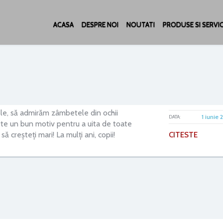
ACASA
DESPRE NOI
NOUTATI
PRODUSE SI SERVIC
imple, să admirăm zâmbetele din ochii
1 iunie 
DATA:
 este un bun motiv pentru a uita de toate
i să creșteți mari! La mulți ani, copii!
CITESTE