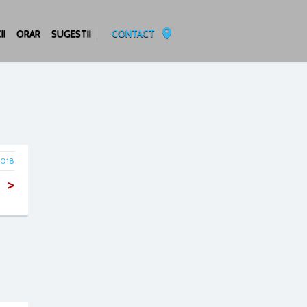
II
ORAR
SUGESTII
CONTACT
2018
>