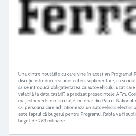
Una dintre noutățile cu care vine în acest an Programul Ra
discuție introducerea unor criterii suplimentare, ca și nou
să se introducă obligativitatea ca autovehiculul uzat car
valabilă la data casării”, a precizat președintele AFM, Co
mașinilor vechi din circulație, nu doar din Parcul Național
că, persoana care achiziționează un autovehicul electric p
este faptul că bugetul pentru Programul Rabla va fi supl
buget de 283 milioane…