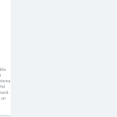
abla
ă
aterea
tfel
 bună
a un