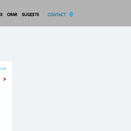
II
ORAR
SUGESTII
CONTACT
2018
>