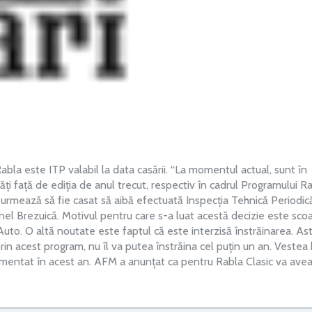
bla este ITP valabil la data casării. “La momentul actual, sunt în
tăți față de ediția de anul trecut, respectiv în cadrul Programului R
e urmează să fie casat să aibă efectuată Inspecția Tehnică Periodic
rnel Brezuică. Motivul pentru care s-a luat acestă decizie este sco
 Auto. O altă noutate este faptul că este interzisă înstrăinarea. As
rin acest program, nu îl va putea înstrăina cel puțin un an. Vestea
imentat în acest an. AFM a anunțat ca pentru Rabla Clasic va ave