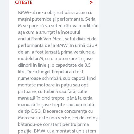
>
CITESTE
BMW-ul ne-a obișnuit până acum cu
mașini puternice și performante. Seria
M se pare că va suferi câteva modificări
așa cum a anunțat la începutul
anului Frank Van Meel, șeful diviziei de
performanță de la BMW. În urmă cu 39
de ani a fost lansată prima versiune a
modelului M, cu o motorizare în șase
cilindrii în linie și o capacitate de 3.5
litri. De-a lungul timpului au fost
numeroase schimbări, sub capotă fiind
montate motoare în patru sau opt
pistoane, cu turbină sau fără, cutie
manuală în cinci trepte, până la cutia
manuală în șase trepte sau automată
de tip DSG. Deoarece concurența cu
Merceses este una veche, cei doi coloși
bătându-se constant pentru prima
poziție, BMW-ul a montat și un sistem