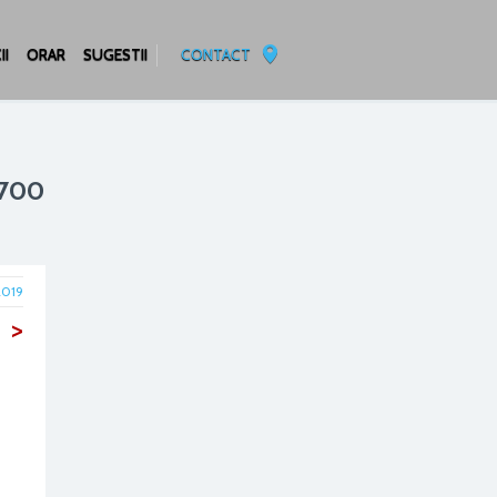
II
ORAR
SUGESTII
CONTACT
 700
2019
>