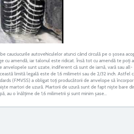
mbe cauciucurile autovehiculelor atunci când circulă pe o șosea aco
e cu amendă, iar talonul este ridicat. Însă tot cu amendă te poți 
re anvelopele sunt uzate, indiferent că sunt de iarnă, vară sau all-
astă limită legală este de 1,6 milimetri sau de 2/32 inch. Astfel c
dards (FMVSS) a obligat toți producătorii de anvelope să încorpo
iște martori de uzură. Martorii de uzură sunt de fapt niște bare di
pă, au o înălțime de 1,6 milimetrii și sunt minim șase…