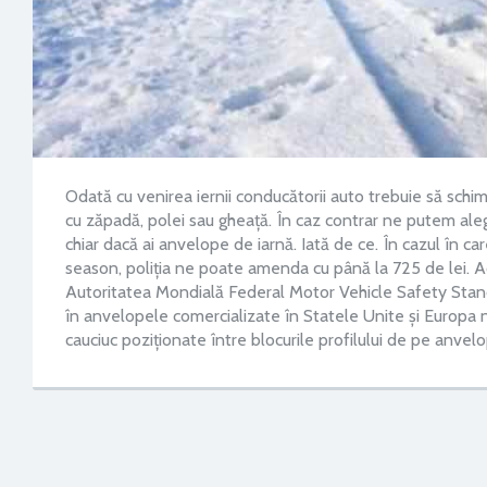
Odată cu venirea iernii conducătorii auto trebuie să schi
cu zăpadă, polei sau gheață. În caz contrar ne putem aleg
chiar dacă ai anvelope de iarnă. Iată de ce. În cazul în ca
season, poliția ne poate amenda cu până la 725 de lei. Ace
Autoritatea Mondială Federal Motor Vehicle Safety Stan
în anvelopele comercializate în Statele Unite și Europa n
cauciuc poziționate între blocurile profilului de pe anvelo