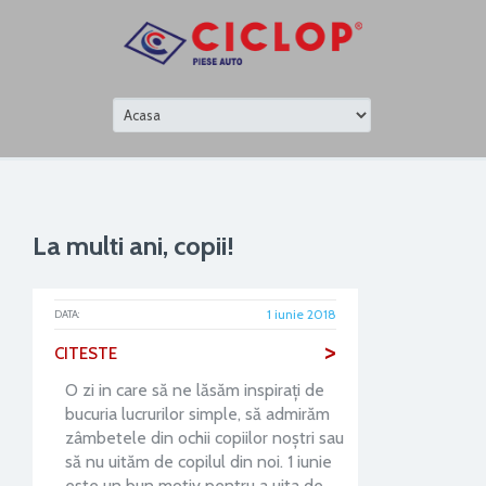
La multi ani, copii!
1 iunie 2018
DATA:
>
CITESTE
O zi in care să ne lăsăm inspiraţi de
bucuria lucrurilor simple, să admirăm
zâmbetele din ochii copiilor noștri sau
să nu uităm de copilul din noi. 1 iunie
este un bun motiv pentru a uita de