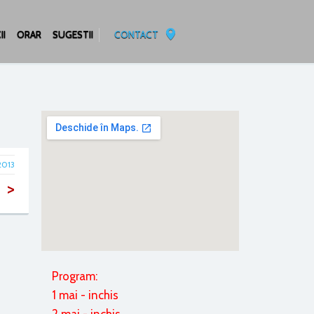
II
ORAR
SUGESTII
CONTACT
2013
>
Program:
1 mai - inchis