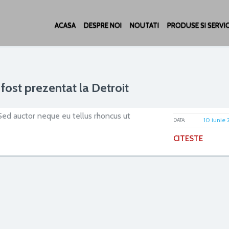
ACASA
DESPRE NOI
NOUTATI
PRODUSE SI SERVIC
st prezentat la Detroit
Sed auctor neque eu tellus rhoncus ut
10 iunie 
DATA:
CITESTE