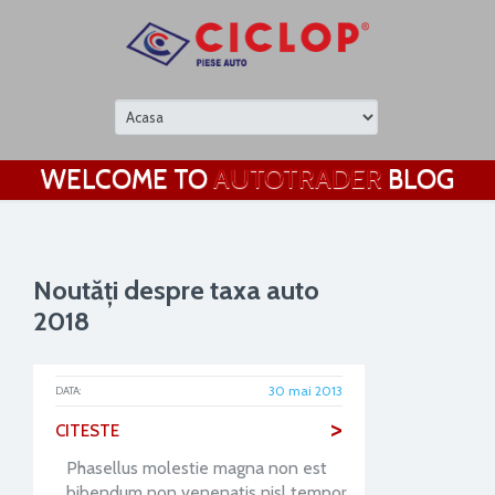
WELCOME TO
AUTOTRADER
BLOG
Noutăți despre taxa auto
2018
30 mai 2013
DATA:
>
CITESTE
Phasellus molestie magna non est
bibendum non venenatis nisl tempor.