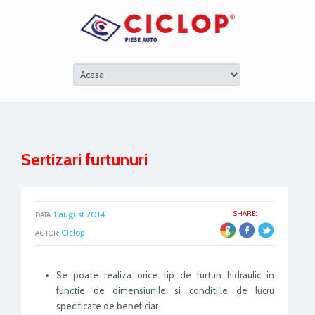
Sertizari furtunuri
1 august 2014
SHARE:
DATA:
ER
Ciclop
AUTOR:
Se poate realiza orice tip de furtun hidraulic in
functie de dimensiunile si conditiile de lucru
specificate de beneficiar.