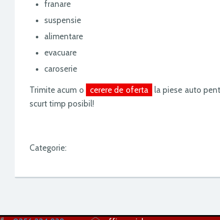
franare
suspensie
alimentare
evacuare
caroserie
Trimite acum o
cerere de oferta
la piese auto pent
scurt timp posibil!
Categorie: