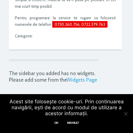
mai scurt timp posibil.
Pentru programare la service te rugam sa folosesti
numerele de telefon
0730.260.756, 0722.379.763
.
Categorie:
The sidebar you added has no widgets.
Please add some from the
Widgets Page
Acest site folosește cookie-uri. Prin continuarea
navigării, ești de acord cu modul de utilizare a
0256 224 838
office@ciclop.ro
acestor informații.
Chat
OK
MAI MULT
Ciclop 2018
OPEN