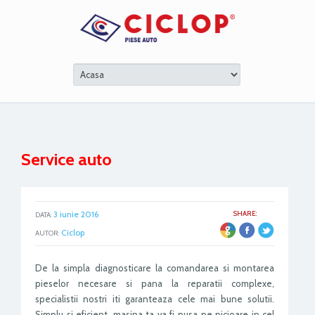
Service auto
3 iunie 2016
SHARE:
DATA:
ER
Ciclop
AUTOR:
De la simpla diagnosticare la comandarea si montarea
pieselor necesare si pana la reparatii complexe,
specialistii nostri iti garanteaza cele mai bune solutii.
Simplu si eficient, masina ta va fi pusa pe picioare in cel