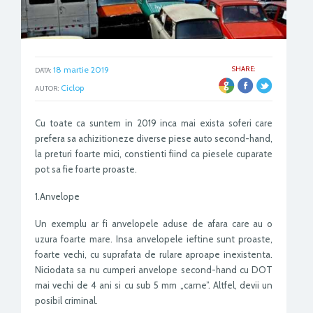
18 martie 2019
SHARE:
DATA:
ER
Ciclop
AUTOR:
Cu toate ca suntem in 2019 inca mai exista soferi care
prefera sa achizitioneze diverse piese auto second-hand,
la preturi foarte mici, constienti fiind ca piesele cuparate
pot sa fie foarte proaste.
1.Anvelope
Un exemplu ar fi anvelopele aduse de afara care au o
uzura foarte mare. Insa anvelopele ieftine sunt proaste,
foarte vechi, cu suprafata de rulare aproape inexistenta.
Niciodata sa nu cumperi anvelope second-hand cu DOT
mai vechi de 4 ani si cu sub 5 mm „carne”. Altfel, devii un
posibil criminal.