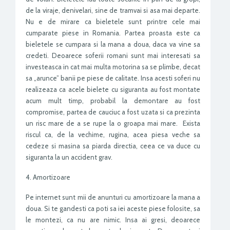
de la viraje, denivelari, sine de tramvai si asa mai departe.
Nu e de mirare ca bieletele sunt printre cele mai
cumparate piese in Romania. Partea proasta este ca
bieletele se cumpara si la mana a doua, daca va vine sa
credeti. Deoarece soferii romani sunt mai interesati sa
investeasca in cat mai multa motorina sa se plimbe, decat
sa „arunce” banii pe piese de calitate. Insa acesti soferi nu
realizeaza ca acele bielete cu siguranta au fost montate
acum mult timp, probabil la demontare au fost
compromise, partea de cauciuc a fost uzata si ca prezinta
un risc mare de a se rupe la o groapa mai mare. Exista
riscul ca, de la vechime, rugina, acea piesa veche sa
cedeze si masina sa piarda directia, ceea ce va duce cu
siguranta la un accident grav.
4. Amortizoare
Pe internet sunt mii de anunturi cu amortizoare la mana a
doua. Si te gandesti ca poti sa iei aceste piese folosite, sa
le montezi, ca nu are nimic. Insa ai gresi, deoarece