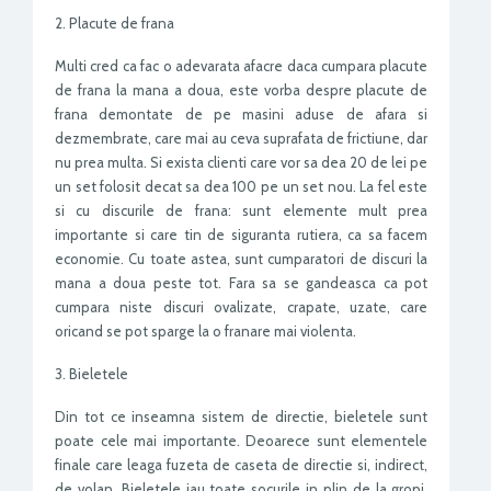
2. Placute de frana
Multi cred ca fac o adevarata afacre daca cumpara placute
de frana la mana a doua, este vorba despre placute de
frana demontate de pe masini aduse de afara si
dezmembrate, care mai au ceva suprafata de frictiune, dar
nu prea multa. Si exista clienti care vor sa dea 20 de lei pe
un set folosit decat sa dea 100 pe un set nou. La fel este
si cu discurile de frana: sunt elemente mult prea
importante si care tin de siguranta rutiera, ca sa facem
economie. Cu toate astea, sunt cumparatori de discuri la
mana a doua peste tot. Fara sa se gandeasca ca pot
cumpara niste discuri ovalizate, crapate, uzate, care
oricand se pot sparge la o franare mai violenta.
3. Bieletele
Din tot ce inseamna sistem de directie, bieletele sunt
poate cele mai importante. Deoarece sunt elementele
finale care leaga fuzeta de caseta de directie si, indirect,
de volan. Bieletele iau toate socurile in plin de la gropi,