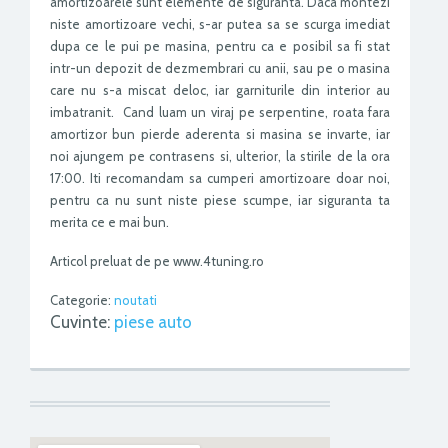
amortizoarele sunt elemente de siguranta. Daca montezi
niste amortizoare vechi, s-ar putea sa se scurga imediat
dupa ce le pui pe masina, pentru ca e posibil sa fi stat
intr-un depozit de dezmembrari cu anii, sau pe o masina
care nu s-a miscat deloc, iar garniturile din interior au
imbatranit. Cand luam un viraj pe serpentine, roata fara
amortizor bun pierde aderenta si masina se invarte, iar
noi ajungem pe contrasens si, ulterior, la stirile de la ora
17:00. Iti recomandam sa cumperi amortizoare doar noi,
pentru ca nu sunt niste piese scumpe, iar siguranta ta
merita ce e mai bun.
Articol preluat de pe www.4tuning.ro
Categorie:
noutati
Cuvinte:
piese auto