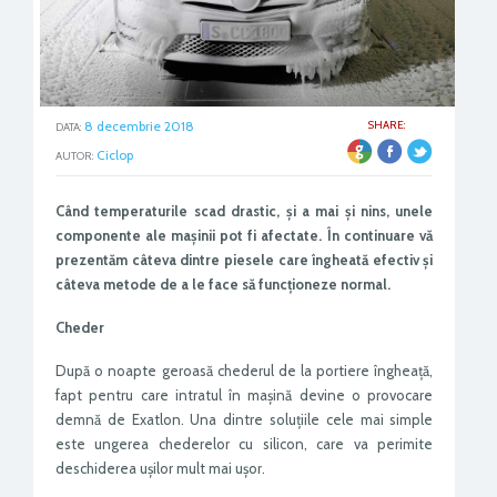
8 decembrie 2018
SHARE:
DATA:
ER
Ciclop
AUTOR:
Când temperaturile scad drastic, și a mai și nins, unele
componente ale mașinii pot fi afectate. În continuare vă
prezentăm câteva dintre piesele care îngheată efectiv și
câteva metode de a le face să funcționeze normal.
Cheder
După o noapte geroasă chederul de la portiere îngheață,
fapt pentru care intratul în mașină devine o provocare
demnă de Exatlon. Una dintre soluțiile cele mai simple
este ungerea chederelor cu silicon, care va perimite
deschiderea ușilor mult mai ușor.