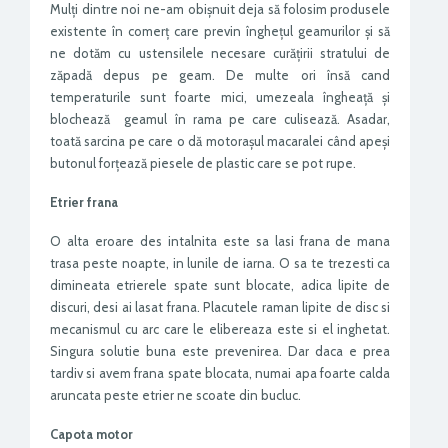
Mulți dintre noi ne-am obișnuit deja să folosim produsele
existente în comerț care previn înghețul geamurilor și să
ne dotăm cu ustensilele necesare curățirii stratului de
zăpadă depus pe geam. De multe ori însă cand
temperaturile sunt foarte mici, umezeala îngheață și
blochează geamul în rama pe care culisează. Asadar,
toată sarcina pe care o dă motorașul macaralei când apeși
butonul forțează piesele de plastic care se pot rupe.
Etrier frana
O alta eroare des intalnita este sa lasi frana de mana
trasa peste noapte, in lunile de iarna. O sa te trezesti ca
dimineata etrierele spate sunt blocate, adica lipite de
discuri, desi ai lasat frana. Placutele raman lipite de disc si
mecanismul cu arc care le elibereaza este si el inghetat.
Singura solutie buna este prevenirea. Dar daca e prea
tardiv si avem frana spate blocata, numai apa foarte calda
aruncata peste etrier ne scoate din bucluc.
Capota motor