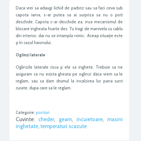
Daca vrei sa adaugi lichid de parbriz sau sa faci ceva sub
capota iarna, s-ar putea sa ai surpriza sa nu o poti
deschide. Capota s-ar deschide ea, insa mecanismul de
blocare ingheata foarte des. Tu tragi de manivela cu cablu
din interior, dar nu se intampla nimic. Aceași situație este
și în cazul haionului.
Oglinzi laterale
Oglinzile laterale risca și ele sa inghete. Trebuie sa ne
asiguram ca nu exista gheata pe oglinzi daca vrem sa le
reglam, sau sa dam drumul la incalzirea lor pana sunt
curate, dupa care sa le reglam.
Categorie:
ponturi
Cuvinte:
cheder
,
geam
,
incuietoare
,
masini
inghetate
,
temperaturi scazute