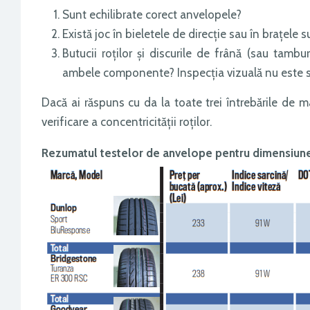
Sunt echilibrate corect anvelopele?
Există joc în bieletele de direcție sau în brațele 
Butucii roților și discurile de frână (sau tamb
ambele componente? Inspecția vizuală nu este su
Dacă ai răspuns cu da la toate trei întrebările de m
verificare a concentricității roților.
Rezumatul testelor de anvelope pentru dimensiun