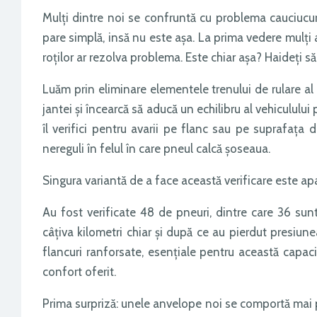
Mulți dintre noi se confruntă cu problema cauciucuri
pare simplă, insă nu este așa. La prima vedere mulți 
roților ar rezolva problema. Este chiar așa? Haideți s
Luăm prin eliminare elementele trenului de rulare al 
jantei și încearcă să aducă un echilibru al vehicululu
îl verifici pentru avarii pe flanc sau pe suprafața d
nereguli în felul în care pneul calcă șoseaua.
Singura variantă de a face această verificare este ap
Au fost verificate 48 de pneuri, dintre care 36 sunt 
câțiva kilometri chiar și după ce au pierdut presiune
flancuri ranforsate, esențiale pentru această capaci
confort oferit.
Prima surpriză: unele anvelope noi se comportă mai 