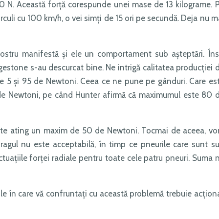
130 N. Această forță corespunde unei mase de 13 kilograme. 
circuli cu 100 km/h, o vei simți de 15 ori pe secundă. Deja nu m
nostru manifestă și ele un comportament sub așteptări. Îns
gestone s-au descurcat bine. Ne intrigă calitatea producției 
tre 5 și 95 de Newtoni. Ceea ce ne pune pe gânduri. Care es
de Newtoni, pe când Hunter afirmă că maximumul este 80 
state ating un maxim de 50 de Newtoni. Tocmai de aceea, v
ragul nu este acceptabilă, în timp ce pneurile care sunt s
tuațiile forței radiale pentru toate cele patru pneuri. Suma 
ile în care vă confruntați cu această problemă trebuie acțion