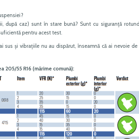
suspensiei?
urii, după caz) sunt în stare bună? Sunt cu siguranță rotun
ficientă pentru acest test.
ai sus și vibrațiile nu au dispărut, înseamnă că ai nevoie de
ea 205/55 R16 (mărime comună):