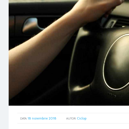
18 noiembrie 2018
Ciclop
GOOGL
DATA:
AUTOR: