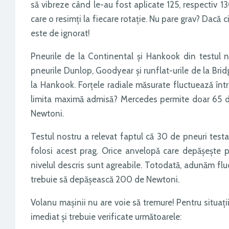
să vibreze când le-au fost aplicate 125, respectiv 
care o resimți la fiecare rotație. Nu pare grav? Dacă 
este de ignorat!
Pneurile de la Continental și Hankook din testul 
pneurile Dunlop, Goodyear și runflat-urile de la Brid
la Hankook. Forțele radiale măsurate fluctuează în
limita maximă admisă? Mercedes permite doar 65 
Newtoni.
Testul nostru a relevat faptul că 30 de pneuri te
folosi acest prag. Orice anvelopă care depășește p
nivelul descris sunt agreabile. Totodată, adunăm fluc
trebuie să depășească 200 de Newtoni.
Volanu mașinii nu are voie să tremure! Pentru situați
imediat și trebuie verificate următoarele: