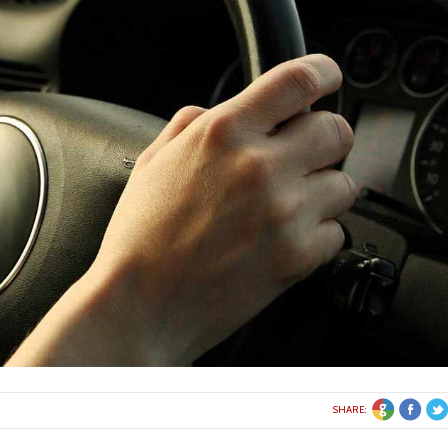
E +1
FACEBOOK
TWITTER
SHARE: