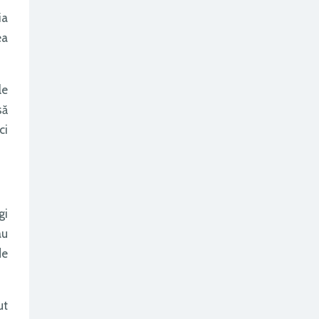
ia
ea
le
să
ci
gi
au
de
ut