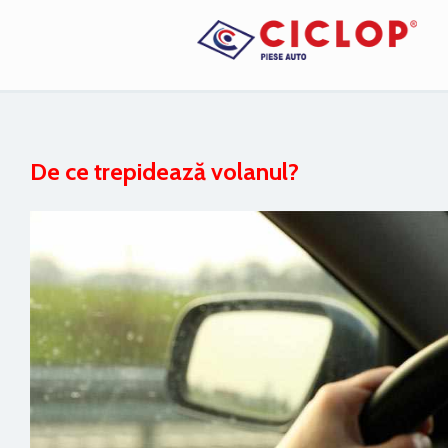
De ce trepidează volanul?