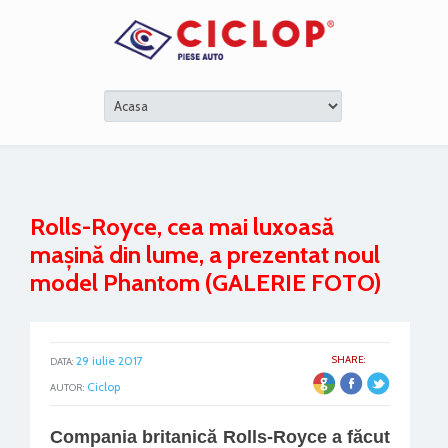
Rolls-Royce, cea mai luxoasă
maşină din lume, a prezentat noul
model Phantom (GALERIE FOTO)
29 iulie 2017
SHARE:
DATA:
ER
Ciclop
AUTOR:
C
ompania britanică Rolls-
Royce a făcut