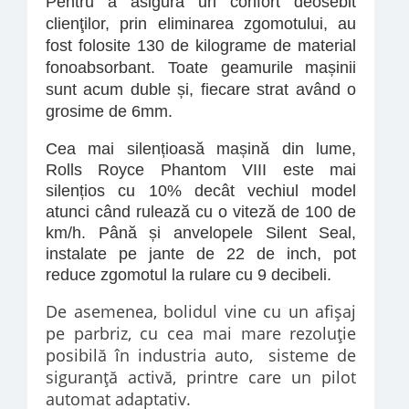
Pentru a asigura un confort deosebit
clienţilor, prin eliminarea zgomotului, au
fost folosite 130 de kilograme de material
fonoabsorbant. Toate geamurile mașinii
sunt acum duble și, fiecare strat având o
grosime de 6mm.
Cea mai silențioasă mașină din lume,
Rolls Royce Phantom VIII este mai
silențios cu 10% decât vechiul model
atunci când rulează cu o viteză de 100 de
km/h. Până și anvelopele Silent Seal,
instalate pe jante de 22 de inch, pot
reduce zgomotul la rulare cu 9 decibeli.
De asemenea, bolidul vine cu un afişaj
pe parbriz, cu cea mai mare rezoluţie
posibilă în industria auto, sisteme de
siguranţă activă, printre care un pilot
automat adaptativ.