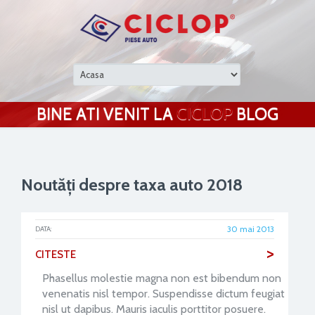
BINE ATI VENIT LA
CICLOP
BLOG
Noutăți despre taxa auto 2018
30 mai 2013
DATA:
>
CITESTE
Phasellus molestie magna non est bibendum non
venenatis nisl tempor. Suspendisse dictum feugiat
nisl ut dapibus. Mauris iaculis porttitor posuere.